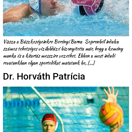
Vissza a Büszkeségeinkre Berényi Barna Sopronból indulva
számos tehetséges vízilabdázó bizonyította már, hogy a kemény
munka és a kitartás messzire vezethet. Ebben a most induló
rovatunkban olyan sportolókat mutatunk be, […]
Dr. Horváth Patrícia