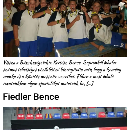
Vissza a Büszkeségeinkre Kertész Bence Sopronból indulva
számos tehetséges vízilabdázó bizonyította már, hogy a kemény
munka és a kitartás messzire vezethet. Ebben a most induló
rovatunkban olyan sportolókat mutatunk be, […]
Fiedler Bence