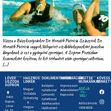
Vissza a Büszkeségeinkre Dr. Horváth Patrícia Sziasztok Dr.
Horváth Patrícia vagyok.Válogatott vízilabdakapusként javaslom
lányoknak is ezt a gyönyörű sportágat. A Sopron Postásban
kosarasként kezdtem, de két térdműtét után sportágat váltottam,
[…]
LŐVER
HASZNOS
DOKUMENTUMOK
INFORMÁCIÓK
SEGÍTSE
KÖVESS
USZODA
LINKEK
MUNKÁNKAT
MINKET!
SOPRON
Belépési
Impresszum
ADÓJA
Magyar
nyilatkozat
Adatvédelem
1%-
Vízilabda
Lemondó
Kapcsolat
VAL!
9400
Szövetség
nyilatkozat
Sopron,
A
Adószámunk:
Adatkezelési
Lőver
magyar
18984808-
tájékoztató
krt. 82.