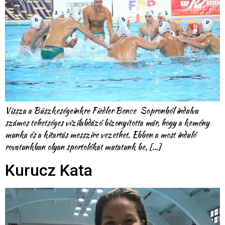
Vissza a Büszkeségeinkre Fiedler Bence Sopronból indulva
számos tehetséges vízilabdázó bizonyította már, hogy a kemény
munka és a kitartás messzire vezethet. Ebben a most induló
rovatunkban olyan sportolókat mutatunk be, […]
Kurucz Kata