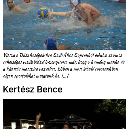
Vissza a Büszkeségeinkre Szili Ákos Sopronból indulva számos
tehetséges vízilabdázó bizonyította már, hogy a kemény munka és
a kitartás messzire vezethet. Ebben a most induló rovatunkban
olyan sportolókat mutatunk be, […]
Kertész Bence