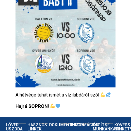
A hétvége tehát ismét a vízilabdáról szól
Hajrá SOPRON!
LŐVER
HASZNOS
DOKUMENTUMOK
INFORMÁCIÓK
SEGÍTSE
KÖVESS
USZODA
LINKEK
MUNKÁNKAT
MINKET!