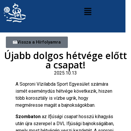
Vissza a Hírfolyamra
Újabb dolgos hétvége előtt
a csapat!
2025.10.13
A Soproni Vízilabda Sport Egyesület számára
ismét eseménydús hétvége következik, hiszen
több korosztály is vízbe ugrik, hogy
megméresse magát a bajnokságokban.
Szombaton
az
Ifjúsági csapat
hosszú kihagyás
után újra szerepel a DVL Ifjúsági bajnokságában,
amely most hétvégén veszi kezdetét. A soproni