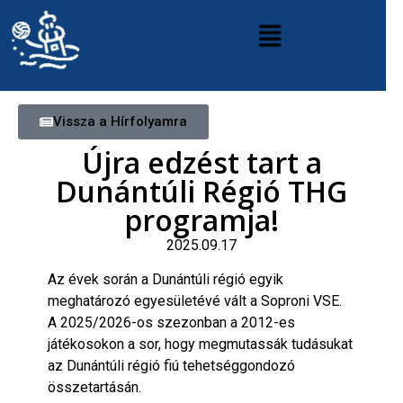
Vissza a Hírfolyamra
Újra edzést tart a
Dunántúli Régió THG
programja!
2025.09.17
Az évek során a Dunántúli régió egyik
meghatározó egyesületévé vált a Soproni VSE.
A 2025/2026-os szezonban a 2012-es
játékosokon a sor, hogy megmutassák tudásukat
az Dunántúli régió fiú tehetséggondozó
összetartásán.