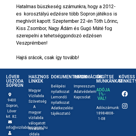
Hatalmas büszkeség számunkra, hogy a 2012-
es korosztályú edzésre több Sopron játékos is
meghívót kapott. Szeptember 22-én Tóth Lőrinc,
Kiss Zsombor, Nagy Ádám és Gugó Máté fog
szerepelni a tehetséggondozó edzésen
Veszprémben!
Hajrá srácok, csak így tovább!
LŐVER
HASZNOS
DOKUMENTUMOK
INFORMÁCIÓK
SEGÍTSE
KÖVESS
USZODA
LINKEK
MUNKÁNKAT
MINKET!
SOPRON
Belépési
Impresszum
ADÓJA
Magyar
nyilatkozat
Adatvédelem
1%-
Vízilabda
Lemondó
Kapcsolat
VAL!
9400
Szövetség
nyilatkozat
Sopron,
A
Adószámunk:
Adatkezelési
Lőver
magyar
18984808-
tájékoztató
krt. 82.
vízilabda
1-08
válogatott
info@vizilabdasopron.hu
hivatalos
oldala