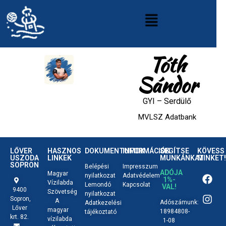
Tóth
Sándor
GYI
–
Serdülő
MVLSZ Adatbank
LŐVER
HASZNOS
DOKUMENTUMOK
INFORMÁCIÓK
SEGÍTSE
KÖVESS
USZODA
LINKEK
MUNKÁNKAT
MINKET!
SOPRON
Belépési
Impresszum
ADÓJA
Magyar
nyilatkozat
Adatvédelem
1%-
Vízilabda
Lemondó
Kapcsolat
VAL!
9400
Szövetség
nyilatkozat
Sopron,
A
Adószámunk:
Adatkezelési
Lőver
magyar
18984808-
tájékoztató
krt. 82.
vízilabda
1-08