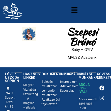
Szepesi
Brúnó
Baby
–
GYIV
MVLSZ Adatbank
LŐVER
HASZNOS
DOKUMENTUMOK
INFORMÁCIÓK
SEGÍTSE
KÖVESS
USZODA
LINKEK
MUNKÁNKAT
MINKET!
SOPRON
Belépési
Impresszum
ADÓJA
Magyar
nyilatkozat
Adatvédelem
1%-
Vízilabda
Lemondó
Kapcsolat
VAL!
9400
Szövetség
nyilatkozat
Sopron,
A
Adószámunk:
Adatkezelési
Lőver
magyar
18984808-
tájékoztató
krt. 82.
vízilabda
1-08