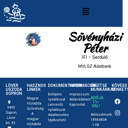
Sövényházi
Péter
IFI
–
Serdülő
MVLSZ Adatbank
LŐVER
HASZNOS
DOKUMENTUMOK
INFORMÁCIÓK
SEGÍTSE
KÖVESS
USZODA
LINKEK
MUNKÁNKAT
MINKET!
SOPRON
Belépési
Impresszum
ADÓJA
Magyar
nyilatkozat
Adatvédelem
1%-
Vízilabda
Lemondó
Kapcsolat
VAL!
9400
Szövetség
nyilatkozat
Sopron,
A
Adószámunk:
Adatkezelési
Lőver
magyar
18984808-
tájékoztató
krt. 82.
vízilabda
1-08