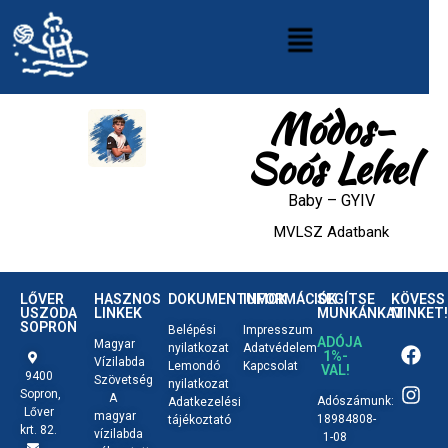
Módos-
Soós Lehel
Baby
–
GYIV
MVLSZ Adatbank
LŐVER
HASZNOS
DOKUMENTUMOK
INFORMÁCIÓK
SEGÍTSE
KÖVESS
USZODA
LINKEK
MUNKÁNKAT
MINKET!
SOPRON
Belépési
Impresszum
ADÓJA
Magyar
nyilatkozat
Adatvédelem
1%-
Vízilabda
Lemondó
Kapcsolat
VAL!
9400
Szövetség
nyilatkozat
Sopron,
A
Adószámunk:
Adatkezelési
Lőver
magyar
18984808-
tájékoztató
krt. 82.
vízilabda
1-08