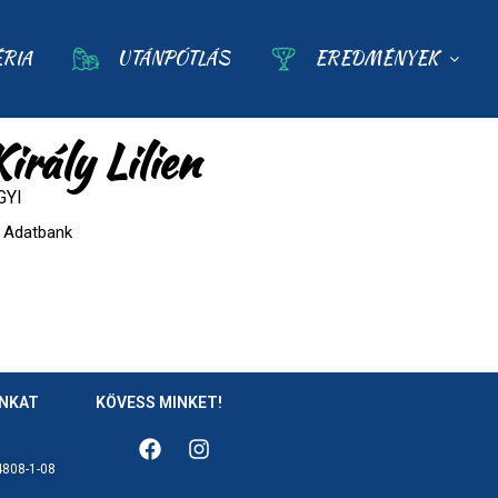
ÉRIA
UTÁNPÓTLÁS
EREDMÉNYEK
irály Lilien
GYI
Adatbank
ÁNKAT
KÖVESS MINKET!
808-1-08