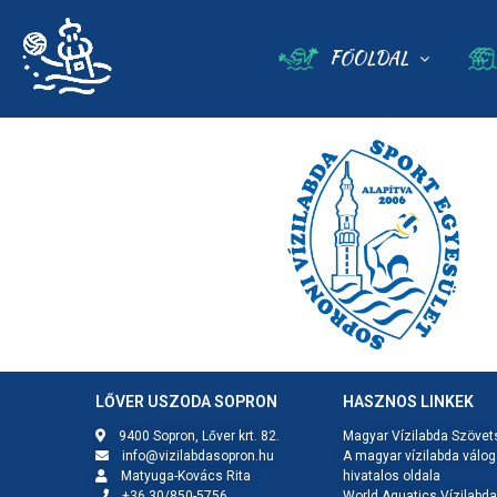
FŐOLDAL
LŐVER USZODA SOPRON
HASZNOS LINKEK
9400 Sopron, Lőver krt. 82.
Magyar Vízilabda Szövet
info@vizilabdasopron.hu
A magyar vízilabda válog
Matyuga-Kovács Rita
hivatalos oldala
+36 30/850-5756
World Aquatics Vízilabda