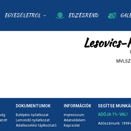
EGYESÜLETRŐL
EDZÉSREND
GAL
Lesovics-K
MVLSZ 
DOKUMENTUMOK
INFORMÁCIÓK
SEGÍTSE MUNK
ADÓJA 1%-VAL!
ség
Belépési nyilatkozat
Impresszum
atott
Lemondó nyilatkozat
Adatvédelem
Adószámunk: 18984
Adatkezelési tájékoztató
Kapcsolat