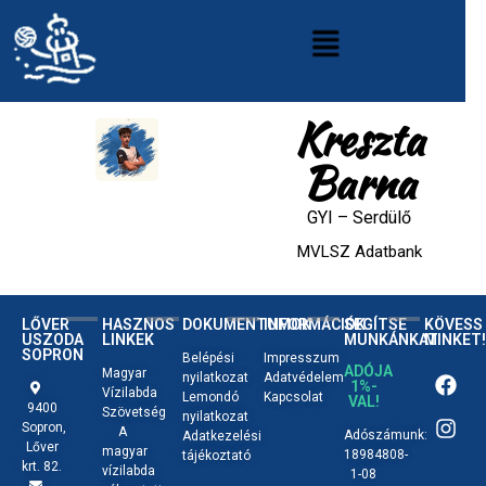
Kreszta
Barna
GYI
–
Serdülő
MVLSZ Adatbank
LŐVER
HASZNOS
DOKUMENTUMOK
INFORMÁCIÓK
SEGÍTSE
KÖVESS
USZODA
LINKEK
MUNKÁNKAT
MINKET!
SOPRON
Belépési
Impresszum
ADÓJA
Magyar
nyilatkozat
Adatvédelem
1%-
Vízilabda
Lemondó
Kapcsolat
VAL!
9400
Szövetség
nyilatkozat
Sopron,
A
Adószámunk:
Adatkezelési
Lőver
magyar
18984808-
tájékoztató
krt. 82.
vízilabda
1-08