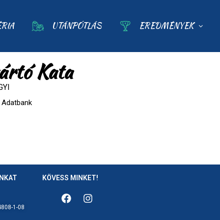
ÉRIA
UTÁNPÓTLÁS
EREDMÉNYEK
ártó Kata
GYI
Adatbank
ÁNKAT
KÖVESS MINKET!
808-1-08