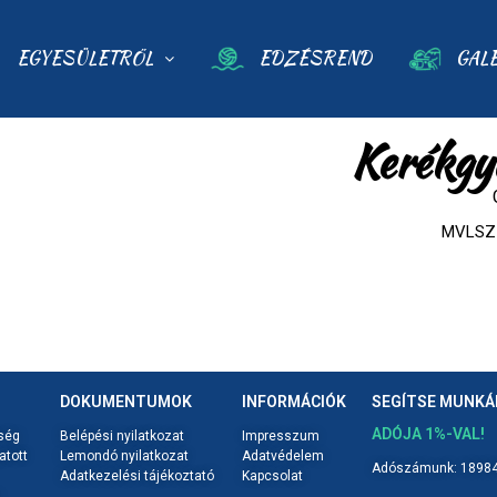
EGYESÜLETRŐL
EDZÉSREND
GAL
Kerékgy
MVLSZ 
DOKUMENTUMOK
INFORMÁCIÓK
SEGÍTSE MUNK
ADÓJA 1%-VAL!
ség
Belépési nyilatkozat
Impresszum
atott
Lemondó nyilatkozat
Adatvédelem
Adószámunk: 18984
Adatkezelési tájékoztató
Kapcsolat