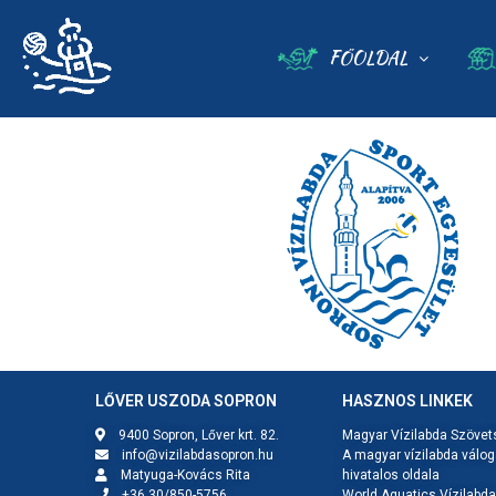
FŐOLDAL
LŐVER USZODA SOPRON
HASZNOS LINKEK
9400 Sopron, Lőver krt. 82.
Magyar Vízilabda Szövet
info@vizilabdasopron.hu
A magyar vízilabda válog
Matyuga-Kovács Rita
hivatalos oldala
+36 30/850-5756
World Aquatics Vízilabda