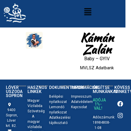
Kámán
Zalán
Baby
–
GYIV
MVLSZ Adatbank
LŐVER
HASZNOS
DOKUMENTUMOK
INFORMÁCIÓK
SEGÍTSE
KÖVESS
USZODA
LINKEK
MUNKÁNKAT
MINKET!
SOPRON
Belépési
Impresszum
ADÓJA
Magyar
nyilatkozat
Adatvédelem
1%-
Vízilabda
Lemondó
Kapcsolat
VAL!
9400
Szövetség
nyilatkozat
Sopron,
A
Adószámunk:
Adatkezelési
Lőver
magyar
18984808-
tájékoztató
krt. 82.
vízilabda
1-08