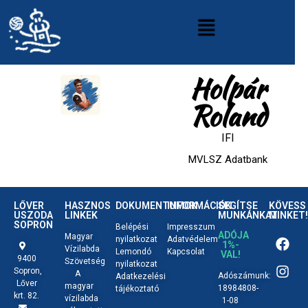
Holpár
Roland
IFI
MVLSZ Adatbank
LŐVER
HASZNOS
DOKUMENTUMOK
INFORMÁCIÓK
SEGÍTSE
KÖVESS
USZODA
LINKEK
MUNKÁNKAT
MINKET!
SOPRON
Belépési
Impresszum
ADÓJA
Magyar
nyilatkozat
Adatvédelem
1%-
Vízilabda
Lemondó
Kapcsolat
VAL!
9400
Szövetség
nyilatkozat
Sopron,
A
Adószámunk:
Adatkezelési
Lőver
magyar
18984808-
tájékoztató
krt. 82.
vízilabda
1-08