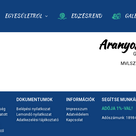
EGYESÜLETRŐL
EDZÉSREND
GAL
Aranyos
G
MVLSZ 
DOKUMENTUMOK
INFORMÁCIÓK
SEGÍTSE MUNK
ADÓJA 1%-VAL!
ség
Belépési nyilatkozat
Impresszum
atott
Lemondó nyilatkozat
Adatvédelem
Adószámunk: 18984
Adatkezelési tájékoztató
Kapcsolat
től