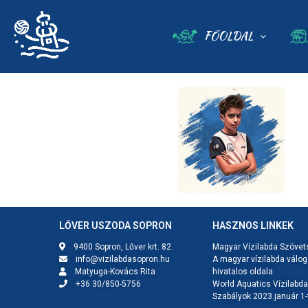
FŐOLDAL
LŐVER USZODA SOPRON
HASZNOS LINKEK
9400 Sopron, Lőver krt. 82.
Magyar Vízilabda Szövet
info@vizilabdasopron.hu
A magyar vízilabda válog
Matyuga-Kovács Rita
hivatalos oldala
+36 30/850-5756
World Aquatics Vízilabda
Szabályok 2023.január 1-