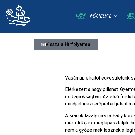
FŐOLDAL
Vissza a Hírfolyamra
Vasárnap elrajtol egyesületünk 
Elérkezett a nagy pillanat: Gye
es bajnokságban. Az első fordul
mindjárt igazi erőpróbát jelent ma
A srácok tavaly még a Baby koros
mérföldkő is: megtapasztalják, 
nem a győzelmek lesznek a legf