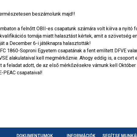
természetesen beszámolunk majd!!
mbaton a felnőtt OBII-es csapatunk számára volt kiírva a nyitó 
kvalifikációs tornája miatt halasztást kértek, amit a szövetség e
ját a December 6-i játéknapra halasztották!
C 1860-Soproni Egyetem csapatának a fent említett DFVE valam
SE alakulataival kell megmérkőznie. Ahogy eddig is, a csoport el
t a feladat adott, de az első mérkőzésekre várnunk kell Október 1
-PEAC csapataival!
DOKUMENTUMOK
INFORMÁCIÓK
SEGÍTSE MUNK