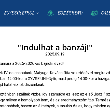
EGYESÜLETRŐL
EDZÉSREND
GAL
"Indulhat a banzáj!"
2025.09.19
számára a 2025-2026-os bajnoki évad!
rmek IV-es csapatunk, Matyuga-Kovács Rita vezetésével megkez
óban 12:00-kor a GYVSE UNI-Győr, majd pedig 14:00-kor a háziga
jd fiatal vízilabdázóinknak.
ztályban szálltak vízbe, így számukra ez lesz az első „igazi” 
hogy milyen a komolyabb iram, és az eredményszámítás. Termés
ontosabbak, hanem az élmények, a tanulás és az, hogy minden