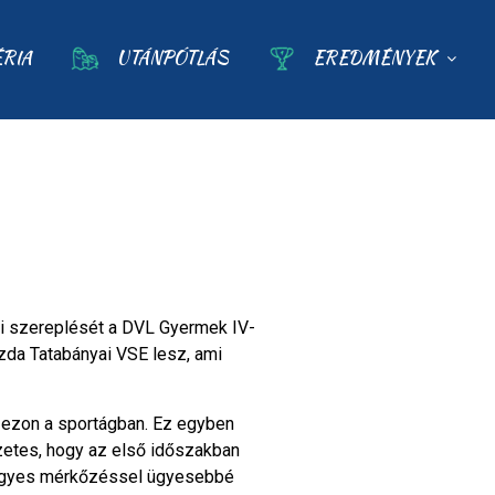
ÉRIA
UTÁNPÓTLÁS
EREDMÉNYEK
di szereplését a DVL Gyermek IV-
zda Tatabányai VSE lesz, ami
szezon a sportágban. Ez egyben
zetes, hogy az első időszakban
 egyes mérkőzéssel ügyesebbé