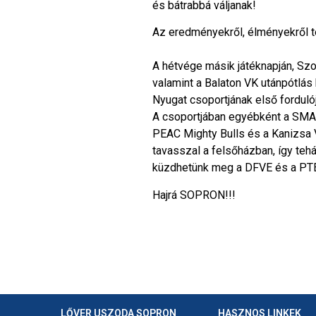
és bátrabbá váljanak!
Az eredményekről, élményekről 
A hétvége másik játéknapján, Szo
valamint a Balaton VK utánpótlás 
Nyugat csoportjának első forduló
A csoportjában egyébként a SMAF
PEAC Mighty Bulls és a Kanizsa V
tavasszal a felsőházban, így tehá
küzdhetünk meg a DFVE és a PTE
Hajrá SOPRON!!!
LŐVER USZODA SOPRON
HASZNOS LINKEK