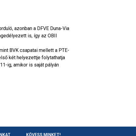
forduló, azonban a DFVE Duna-Via
ngedélyezett is, így az OBII
int BVK csapatai mellett a PTE-
ső két helyezettje folytathatja
1-ig, amikor is saját pályán
ÁNKAT
KÖVESS MINKET!