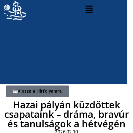
Vissza a Hírfolyamra
Hazai pályán küzdöttek
csapataink – dráma, bravúr
és tanulságok a hétvégén
2026.02.10