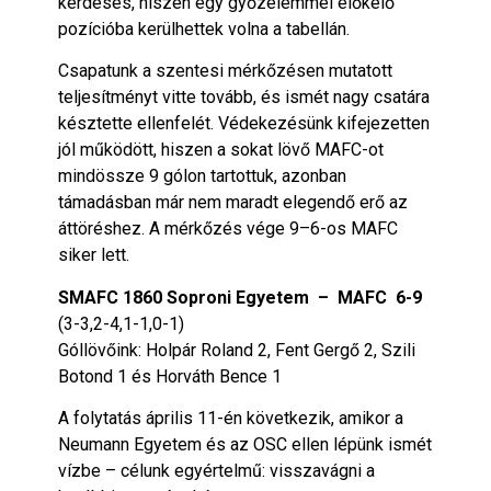
kérdéses, hiszen egy győzelemmel előkelő
pozícióba kerülhettek volna a tabellán.
Csapatunk a szentesi mérkőzésen mutatott
teljesítményt vitte tovább, és ismét nagy csatára
késztette ellenfelét. Védekezésünk kifejezetten
jól működött, hiszen a sokat lövő MAFC-ot
mindössze 9 gólon tartottuk, azonban
támadásban már nem maradt elegendő erő az
áttöréshez. A mérkőzés vége 9–6-os MAFC
siker lett.
SMAFC 1860 Soproni Egyetem – MAFC 6-9
(3-3,2-4,1-1,0-1)
Góllövőink: Holpár Roland 2, Fent Gergő 2, Szili
Botond 1 és Horváth Bence 1
A folytatás április 11-én következik, amikor a
Neumann Egyetem és az OSC ellen lépünk ismét
vízbe – célunk egyértelmű: visszavágni a