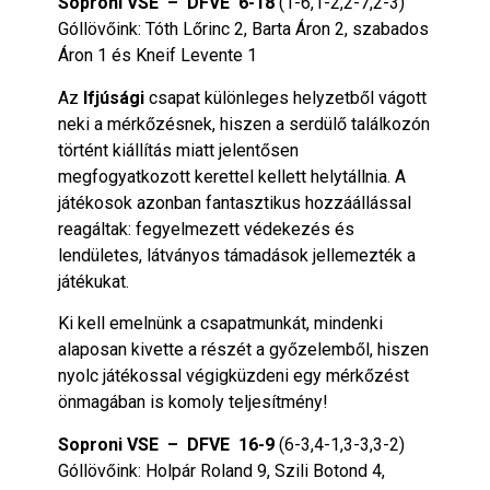
Soproni VSE – DFVE 6-18
(1-6,1-2,2-7,2-3)
Góllövőink: Tóth Lőrinc 2, Barta Áron 2, szabados
Áron 1 és Kneif Levente 1
Az
Ifjúsági
csapat különleges helyzetből vágott
neki a mérkőzésnek, hiszen a serdülő találkozón
történt kiállítás miatt jelentősen
megfogyatkozott kerettel kellett helytállnia. A
játékosok azonban fantasztikus hozzáállással
reagáltak: fegyelmezett védekezés és
lendületes, látványos támadások jellemezték a
játékukat.
Ki kell emelnünk a csapatmunkát, mindenki
alaposan kivette a részét a győzelemből, hiszen
nyolc játékossal végigküzdeni egy mérkőzést
önmagában is komoly teljesítmény!
Soproni VSE – DFVE 16-9
(6-3,4-1,3-3,3-2)
Góllövőink: Holpár Roland 9, Szili Botond 4,