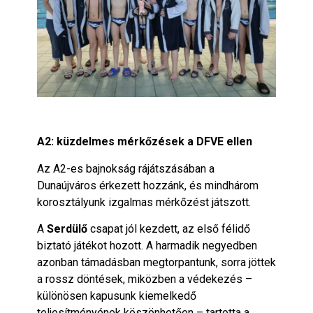
A2: küzdelmes mérkőzések a DFVE ellen
Az A2-es bajnokság rájátszásában a
Dunaújváros érkezett hozzánk, és mindhárom
korosztályunk izgalmas mérkőzést játszott.
A
Serdülő
csapat jól kezdett, az első félidő
biztató játékot hozott. A harmadik negyedben
azonban támadásban megtorpantunk, sorra jöttek
a rossz döntések, miközben a védekezés –
különösen kapusunk kiemelkedő
teljesítményének köszönhetően – tartotta a