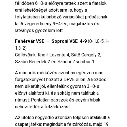
félidőben 6–0-s előnyre tettek szert a fiatalok,
ami lehetőséget adott arra is, hogy a
folytatásban különböző variációkat próbáljanak
ki. A végeredmény 9–4-es, magabiztos és
látványos győzelem lett.
Fehérvár VSE – Soproni VSE 4-9
(0-1,0-5,1-
1,3-2)
Góllövőink: Kneif Levente 4, Sütő Gergely 2,
Szabó Benedek 2 és Sándor Zsombor 1
A második mérkőzés azonban egészen más
forgatókönyvet hozott a DFVE ellen. A kezdés
nem sikerült jól, ellenfelünk gyorsan 3–0-s
előnyt alakított ki, és sokáig nem találtuk a
ritmust. Pontatlan passzok és egyéni hibák
nehezítették a felzárkózást.
Az utolsó negyedre azonban teljesen átalakult a
csapat játéka: megindult a felzárkózás, majd 19