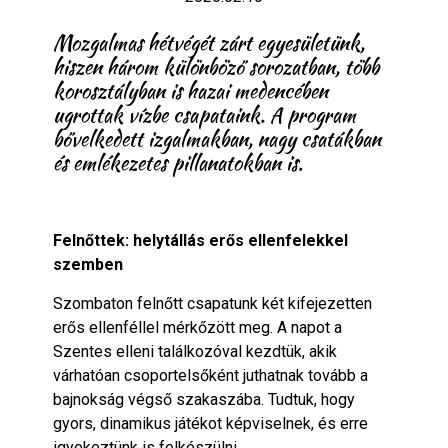
Mozgalmas hétvégét zárt egyesületünk,
hiszen három különböző sorozatban, több
korosztályban is hazai medencében
ugrottak vízbe csapataink. A program
bővelkedett izgalmakban, nagy csatákban
és emlékezetes pillanatokban is.
Felnőttek: helytállás erős ellenfelekkel
szemben
Szombaton felnőtt csapatunk két kifejezetten
erős ellenféllel mérkőzött meg. A napot a
Szentes elleni találkozóval kezdtük, akik
várhatóan csoportelsőként juthatnak tovább a
bajnokság végső szakaszába. Tudtuk, hogy
gyors, dinamikus játékot képviselnek, és erre
igyekeztünk is felkészülni.