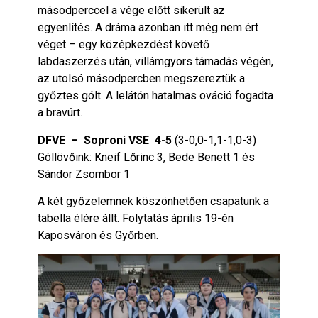
másodperccel a vége előtt sikerült az
egyenlítés. A dráma azonban itt még nem ért
véget – egy középkezdést követő
labdaszerzés után, villámgyors támadás végén,
az utolsó másodpercben megszereztük a
győztes gólt. A lelátón hatalmas ováció fogadta
a bravúrt.
DFVE – Soproni VSE 4-5
(3-0,0-1,1-1,0-3)
Góllövőink: Kneif Lőrinc 3, Bede Benett 1 és
Sándor Zsombor 1
A két győzelemnek köszönhetően csapatunk a
tabella élére állt. Folytatás április 19-én
Kaposváron és Győrben.