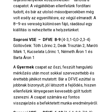
csapatot. A végjátékban ellenfelünk fordítani
tudott, és bár az utolsó másodpercekben még
volt esély az egyenlítésre, ez végül elmaradt. A
8–9-es vereség különösen fájó, ráadásul egy
kiállítás is nehezítette a helyzetünket.
Soproni VSE – DFVE 8-9
(4-3,1-0,0-2,3-4)
Góllövőink: Tóth Lőrinc 2, Deák Trisztán 2, Maróti
Márk 1, Kucselata Lőrinc 1, Németh Áron 1 és
Barta Áron 1
A
Gyermek
csapat az őszi, feszült hangulatú
mérkőzés után most sokkal szervezettebb és
érettebb játékot mutatott. Bár a DFVE ezúttal is
jobbnak bizonyult, jól látszott a fejlődés, hiszen
ellenfelünk lényegesen kevesebb gólt tudott
szerezni. A csapat számára ez fontos
visszajelzés a befektetett munka eredményéről.