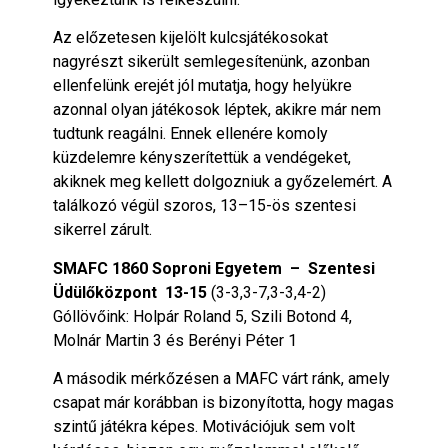
Az előzetesen kijelölt kulcsjátékosokat
nagyrészt sikerült semlegesítenünk, azonban
ellenfelünk erejét jól mutatja, hogy helyükre
azonnal olyan játékosok léptek, akikre már nem
tudtunk reagálni. Ennek ellenére komoly
küzdelemre kényszerítettük a vendégeket,
akiknek meg kellett dolgozniuk a győzelemért. A
találkozó végül szoros, 13–15-ös szentesi
sikerrel zárult.
SMAFC 1860 Soproni Egyetem – Szentesi
Üdülőközpont 13-15
(3-3,3-7,3-3,4-2)
Góllövőink: Holpár Roland 5, Szili Botond 4,
Molnár Martin 3 és Berényi Péter 1
A második mérkőzésen a MAFC várt ránk, amely
csapat már korábban is bizonyította, hogy magas
szintű játékra képes. Motivációjuk sem volt