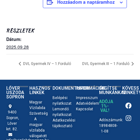
Hozzáadom a naptáramhoz
RÉSZLETEK
Dátum:
2025.09.28
DVL Gyermek IV – 1.Forduló
DVL Gyermek III – 1.Forduló
LŐVER
HASZNOS
DOKUMENTUMOK
INFORMÁCIÓK
SEGÍTSE
KÖVESS
USZODA
LINKEK
MUNKÁNKAT
MINKET!
SOPRON
Belépési
Impresszum
ADÓJA
Magyar
nyilatkozat
Adatvédelem
1%-
Vízilabda
Lemondó
Kapcsolat
VAL!
9400
Szövetség
nyilatkozat
Sopron,
A
Adószámunk:
Adatkezelési
Lőver
magyar
18984808-
tájékoztató
krt. 82.
vízilabda
1-08
válogatott