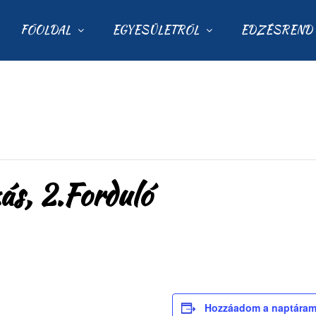
FŐOLDAL
EGYESÜLETRŐL
EDZÉSREND
s, 2.Forduló
Hozzáadom a naptára