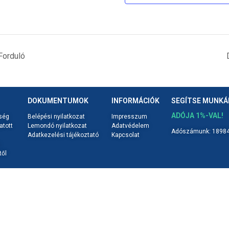
Forduló
DOKUMENTUMOK
INFORMÁCIÓK
SEGÍTSE MUNK
ADÓJA 1%-VAL!
ség
Belépési nyilatkozat
Impresszum
atott
Lemondó nyilatkozat
Adatvédelem
Adószámunk: 18984
Adatkezelési tájékoztató
Kapcsolat
től