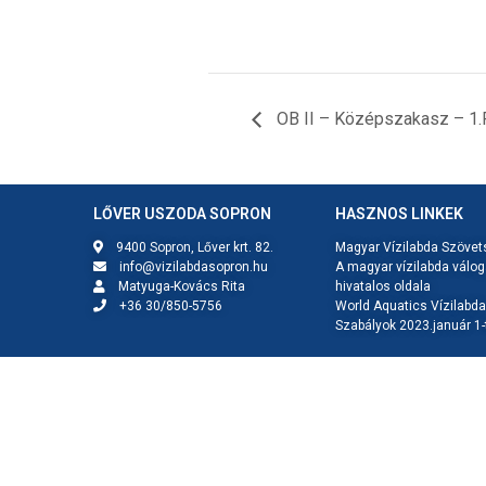
OB II – Középszakasz – 1.
LŐVER USZODA SOPRON
HASZNOS LINKEK
9400 Sopron, Lőver krt. 82.
Magyar Vízilabda Szövet
info@vizilabdasopron.hu
A magyar vízilabda válog
Matyuga-Kovács Rita
hivatalos oldala
+36 30/850-5756
World Aquatics Vízilabda
Szabályok 2023.január 1-