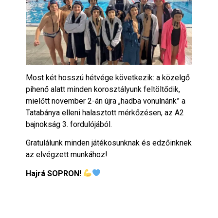
Most két hosszú hétvége következik: a közelgő
pihenő alatt minden korosztályunk feltöltődik,
mielőtt november 2-án újra „hadba vonulnánk” a
Tatabánya elleni halasztott mérkőzésen, az A2
bajnokság 3. fordulójából.
Gratulálunk minden játékosunknak és edzőinknek
az elvégzett munkához!
Hajrá SOPRON!
Tömegsport csoport
norimajor@gmail.com