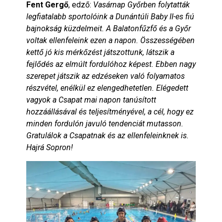
Fent Gergő
, edző:
Vasárnap Győrben folytatták
legfiatalabb sportolóink a Dunántúli Baby II-es fiú
bajnokság küzdelmeit. A Balatonfűzfő és a Győr
voltak ellenfeleink ezen a napon. Összességében
kettő jó kis mérkőzést játszottunk, látszik a
fejlődés az elmúlt fordulóhoz képest. Ebben nagy
szerepet játszik az edzéseken való folyamatos
részvétel, enélkül ez elengedhetetlen. Elégedett
vagyok a Csapat mai napon tanúsított
hozzáállásával és teljesítményével, a cél, hogy ez
minden fordulón javuló tendenciát mutasson.
Gratulálok a Csapatnak és az ellenfeleinknek is.
Hajrá Sopron!