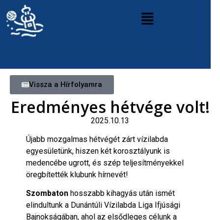
Vissza a Hírfolyamra
Eredményes hétvége volt!
2025.10.13
Újabb mozgalmas hétvégét zárt vízilabda
egyesületünk, hiszen két korosztályunk is
medencébe ugrott, és szép teljesítményekkel
öregbítették klubunk hírnevét!
Szombaton
hosszabb kihagyás után ismét
elindultunk a Dunántúli Vízilabda Liga Ifjúsági
Bajnokságában, ahol az elsődleges célunk a