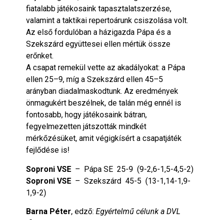
fiatalabb játékosaink tapasztalatszerzése,
valamint a taktikai repertoárunk csiszolása volt.
Az első fordulóban a házigazda Pápa és a
Szekszárd együttesei ellen mértük össze
erőnket.
A csapat remekül vette az akadályokat: a Pápa
ellen 25–9, míg a Szekszárd ellen 45–5
arányban diadalmaskodtunk. Az eredmények
önmagukért beszélnek, de talán még ennél is
fontosabb, hogy játékosaink bátran,
fegyelmezetten játszották mindkét
mérkőzésüket, amit végigkísért a csapatjáték
fejlődése is!
Soproni VSE
– Pápa SE 25-9 (9-2,6-1,5-4,5-2)
Soproni VSE
– Szekszárd 45-5 (13-1,14-1,9-
1,9-2)
Barna Péter
, edző:
Egyértelmű célunk a DVL