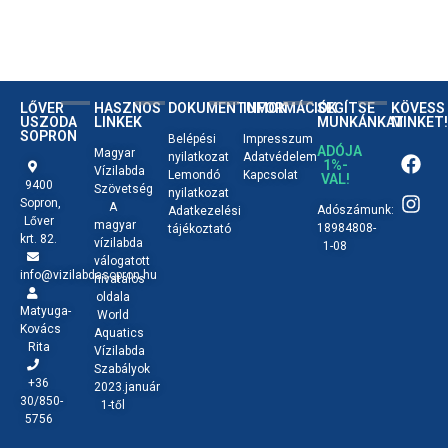
LŐVER
HASZNOS
DOKUMENTUMOK
INFORMÁCIÓK
SEGÍTSE
KÖVESS
USZODA
LINKEK
MUNKÁNKAT
MINKET!
SOPRON
Belépési
Impresszum
ADÓJA
Magyar
nyilatkozat
Adatvédelem
1%-
Vízilabda
Lemondó
Kapcsolat
VAL!
9400
Szövetség
nyilatkozat
Sopron,
A
Adószámunk:
Adatkezelési
Lőver
magyar
18984808-
tájékoztató
krt. 82.
vízilabda
1-08
válogatott
info@vizilabdasopron.hu
hivatalos
oldala
Matyuga-
World
Kovács
Aquatics
Rita
Vízilabda
Szabályok
+36
2023.január
30/850-
1-től
5756